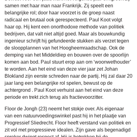
samen met haar man naar Frankrijk. Zij speelt een
belangrijke rol; door haar voorzet is de groep naast
radicaal en brutaal ook gerespecteerd. Paul Koot volgt
haar op. Hij kent een onorthodoxe methode van politiek
bedrijven, dat valt niet altijd goed. Maar als bouwkundig
ingenieur schrijft hij gefundeerde stukken als verzet tegen
de sloopplannen van het Hoogheemraadschap. Ook de
demping van het Middeldiep en bouwen over de spoorlijn
komen aan bod. Paul stuurt erop aan om ‘woonwethouder’
te worden. Aan het eind van deze vier jaar zet Johan
Blokland zijn eerste schreden naar de partij. Hij zal daar 20
jaar lang een belangrijke rol spelen, bewust op de
achtergrond . Paul Koot verhuist aan het eind van deze
periode en trekt zich terug als fractievoorzitter.
Floor de Jongh (23) neemt het stokje over. Als eigenaar
van een natuurvoedingswinkel past hij in het plaatje van
Progressief Sliedrecht. Floor heeft verstand van politiek en
zit vol met progressieve idealen. Zijn gave als begenadigd
spreker dwingt respect af. Hij is betrokken bij de