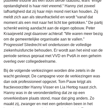
publieke tribune als een soort derde raadslid, want “enige
opstandigheid is haar niet vreemd.“ Hanny ziet zoveel
lafhartigheid dat zij haar mijn mond niet kan houden. Zij
meldt zich aan als steunfractielid en wordt “vanaf dat
moment als een mot naar het licht toe getrokken.” De partij
schenkt weinig aandacht aan de eigen opbouw. Peter
Kraaijeveld zegt daarover achteraf: “We waren meer bezig
om de gemeentelijke organisatie aan te vallen.”
Progressief Sliedrecht wil ondertussen de volledige
ziekenhuisfunctie behouden. Er wordt aan het eind van de
periode serieus gepraat met VVD en PvdA in een geheim
overleg over collegedeelname.
Bij de volgende verkiezingen worden drie zetels in de
wacht gesleept. De campagne voor de verkiezingen was
dan ook professioneel opgezet. Tom Pauw krijgt als
fractievoorzitter Hanny Visser en Lia Hertog naast zich.
Hanny was in de veronderstelling dat ze op een
onverkiesbare plaats stond, maar dat ging anders. Zo
maakt zij, zwanger en met een gebroken been in het