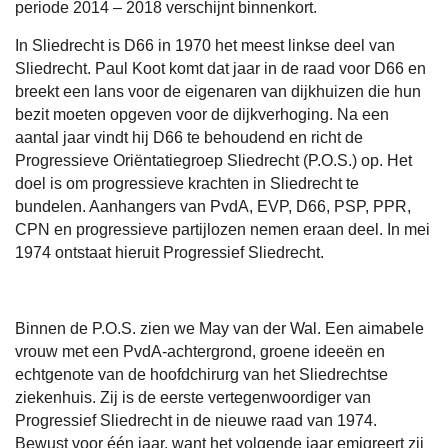
periode 2014 – 2018 verschijnt binnenkort.
In Sliedrecht is D66 in 1970 het meest linkse deel van
Sliedrecht. Paul Koot komt dat jaar in de raad voor D66 en
breekt een lans voor de eigenaren van dijkhuizen die hun
bezit moeten opgeven voor de dijkverhoging. Na een
aantal jaar vindt hij D66 te behoudend en richt de
Progressieve Oriëntatiegroep Sliedrecht (P.O.S.) op. Het
doel is om progressieve krachten in Sliedrecht te
bundelen. Aanhangers van PvdA, EVP, D66, PSP, PPR,
CPN en progressieve partijlozen nemen eraan deel. In mei
1974 ontstaat hieruit Progressief Sliedrecht.
Binnen de P.O.S. zien we May van der Wal. Een aimabele
vrouw met een PvdA-achtergrond, groene ideeën en
echtgenote van de hoofdchirurg van het Sliedrechtse
ziekenhuis. Zij is de eerste vertegenwoordiger van
Progressief Sliedrecht in de nieuwe raad van 1974.
Bewust voor één jaar, want het volgende jaar emigreert zij