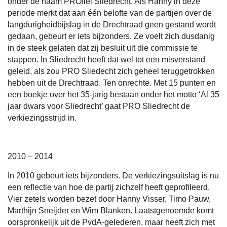
onder de naam PROfiel Sliedrecht. Als Hanny in deze
periode merkt dat aan één belofte van de partijen over de
langdurigheidbijslag in de Drechtraad geen gestand wordt
gedaan, gebeurt er iets bijzonders. Ze voelt zich dusdanig
in de steek gelaten dat zij besluit uit die commissie te
stappen. In Sliedrecht heeft dat wel tot een misverstand
geleid, als zou PRO Sliedecht zich geheel teruggetrokken
hebben uit de Drechtraad. Ten onrechte. Met 15 punten en
een boekje over het 35-jarig bestaan onder het motto ‘Al 35
jaar dwars voor Sliedrecht’ gaat PRO Sliedrecht de
verkiezingsstrijd in.
2010 – 2014
In 2010 gebeurt iets bijzonders. De verkiezingsuitslag is nu
een reflectie van hoe de partij zichzelf heeft geprofileerd.
Vier zetels worden bezet door Hanny Visser, Timo Pauw,
Marthijn Sneijder en Wim Blanken. Laatstgenoemde komt
oorspronkelijk uit de PvdA-gelederen, maar heeft zich met