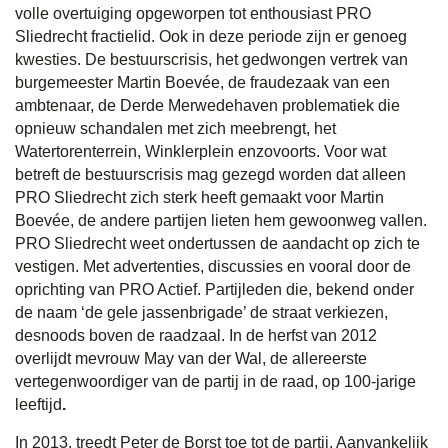
volle overtuiging opgeworpen tot enthousiast PRO
Sliedrecht fractielid. Ook in deze periode zijn er genoeg
kwesties. De bestuurscrisis, het gedwongen vertrek van
burgemeester Martin Boevée, de fraudezaak van een
ambtenaar, de Derde Merwedehaven problematiek die
opnieuw schandalen met zich meebrengt, het
Watertorenterrein, Winklerplein enzovoorts. Voor wat
betreft de bestuurscrisis mag gezegd worden dat alleen
PRO Sliedrecht zich sterk heeft gemaakt voor Martin
Boevée, de andere partijen lieten hem gewoonweg vallen.
PRO Sliedrecht weet ondertussen de aandacht op zich te
vestigen. Met advertenties, discussies en vooral door de
oprichting van PRO Actief. Partijleden die, bekend onder
de naam ‘de gele jassenbrigade’ de straat verkiezen,
desnoods boven de raadzaal. In de herfst van 2012
overlijdt mevrouw May van der Wal, de allereerste
vertegenwoordiger van de partij in de raad, op 100-jarige
leeftijd
.
In 2013, treedt Peter de Borst toe tot de partij. Aanvankelijk