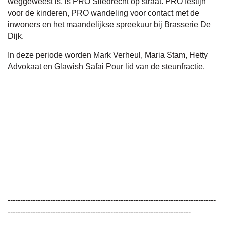
weggeweest is, is PRO Sliedrecht op straat. PRO festijn
voor de kinderen, PRO wandeling voor contact met de
inwoners en het maandelijkse spreekuur bij Brasserie De
Dijk.
In deze periode worden Mark Verheul, Maria Stam, Hetty
Advokaat en Glawish Safai Pour lid van de steunfractie.
-----------------------------------------------------------------------------------
-------------------------------------------------------------------------