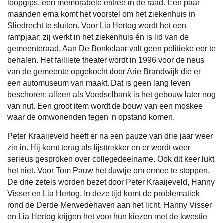
loopgips, een memorabele entree in de raad. Een paar
maanden erna komt het voorstel om het ziekenhuis in
Sliedrecht te sluiten. Voor Lia Hertog wordt het een
rampjaar; zij werkt in het ziekenhuis én is lid van de
gemeenteraad. Aan De Bonkelaar valt geen politieke eer te
behalen. Het failliete theater wordt in 1996 voor de neus
van de gemeente opgekocht door Arie Brandwijk die er
een automuseum van maakt. Dat is geen lang leven
beschoren; alleen als Voedselbank is het gebouw later nog
van nut. Een groot item wordt de bouw van een moskee
waar de omwonenden tegen in opstand komen.
Peter Kraaijeveld heeft er na een pauze van drie jaar weer
zin in. Hij komt terug als lijsttrekker en er wordt weer
serieus gesproken over collegedeelname. Ook dit keer lukt
het niet. Voor Tom Pauw het duwtje om ermee te stoppen.
De drie zetels worden bezet door Peter Kraaijeveld, Hanny
Visser en Lia Hertog. In deze tijd komt de problematiek
rond de Derde Merwedehaven aan het licht. Hanny Visser
en Lia Hertog krijgen het voor hun kiezen met de kwestie