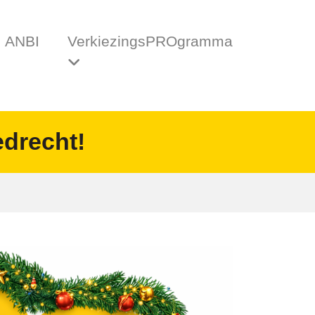
ANBI
VerkiezingsPROgramma
edrecht!